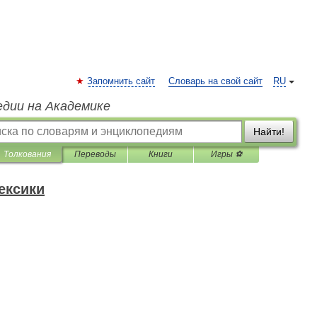
Запомнить сайт
Словарь на свой сайт
RU
едии на Академике
Найти!
Толкования
Переводы
Книги
Игры ⚽
ексики