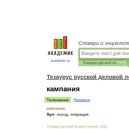
Словари и энциклоп
academic.ru
Тезаурус русской деловой лексики
Тезаурус русской деловой л
кампания
Толкование
Перевод
кампания
Syn:
поход
,
операция
Тезаурус
русской
деловой
лексики
.
2011
.