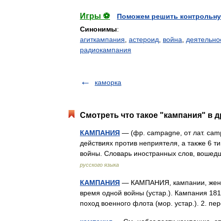
Игры ⚽
Поможем решить контрольну
Синонимы
:
агиткампания
,
астероид
,
война
,
деятельно
радиокампания
каморка
Смотреть что такое "кампания" в д
КАМПАНИЯ
— (фр. campagne, от лат. cam
действиях против неприятеля, а также 6 т
войны. Словарь иностранных слов, вошед
русского языка
КАМПАНИЯ
— КАМПАНИЯ, кампании, жен. 
время одной войны (устар.). Кампания 1812
поход военного флота (мор. устар.). 2. 