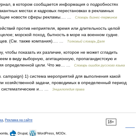
рнал, в котором сообщается информация о подробностях
акантных местах и кадровых перестановках в рекламных
ее общие новости сферы рекламы.… …
Словарь бизнес-терминов
йствий против неприятеля, время или длительность целой
о целое; морской поход, бытность в море на военном судне.
яцев. (См. также компания).… …
Толковый словарь Даля
, чтобы показать их различие, которое не может сгладить
меем в виду выборную, агитационную, пропагандистскую и
ния определенной цели. Что же… …
Словарь ошибок русского языка
. campaign) 1) система мероприятий для выполнения какой
ли хозяйственной задачи, проводимых в определенный период
); систематические и… …
Энциклопедия права
ка
,
Реклама на сайте
18+
omla,
Drupal,
WordPress, MODx.