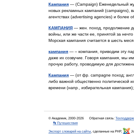
Кампания
— (Сampaign) Еженедельный жу
новых рекламных кампаний (campaigns), в
агентствах (advertising agencies) и бол
КАМПАНИЯ
— жен. поход, продолжение де
войны, или же части ее, принятой за нечт
Морская кампания считается в шесть мес
кампания
— – компания, приводим эту пару
даже их созвучие. Говоря кампания, мы и
прочую работу, проводимую для достиже
Кампания
— (от фр. campagne поход; англ
либо важной общественно политической и
времени (напр., избирательная кампания
© Академик, 2000-2026
Обратная связь:
Техподдерж
👣 Путешествия
Экспорт словарей на сайты
, сделанные на PHP,
Jo