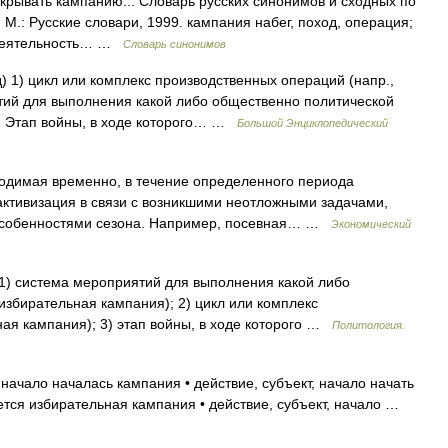
крывать кампанию... Словарь русских синонимов и сходных по
 М.: Русские словари, 1999. кампания набег, поход, операция;
, деятельность… …
Словарь синонимов
 1) цикл или комплекс производственных операций (напр.,
тий для выполнения какой либо общественно политической
3) Этап войны, в ходе которого… …
Большой Энциклопедический
одимая временно, в течение определенного периода
активизация в связи с возникшими неотложными задачами,
особенностями сезона. Например, посевная… …
Экономический
1) система мероприятий для выполнения какой либо
избирательная кампания); 2) цикл или комплекс
ная кампания); 3) этап войны, в ходе которого …
Политология.
 начало началась кампания • действие, субъект, начало начать
ется избирательная кампания • действие, субъект, начало …