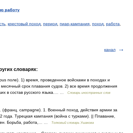
ю работу
сть
,
крестовый поход
,
период
,
пиар-кампания
,
поход
,
работа
,
канал
ругих словарях:
pus поле). 1) время, проведенное войсками в походах и
и месячный срок плавания судов. 2) все время продолжения
ших в состав русского языка.… …
Словарь иностранных слов
(франц. campagne). 1. Военный поход, действия армии за
 года. Турецкая кампания (война с турками). || Плавание,
перен. Борьба, работа,… …
Толковый словарь Ушакова