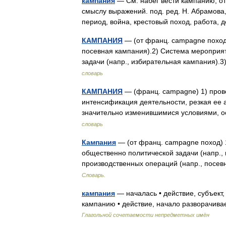
кампания
— См. набег вести кампанию, от
смыслу выражений. под. ред. Н. Абрамова,
период, война, крестовый поход, работа
КАМПАНИЯ
— (от франц. campagne поход)
посевная кампания).2) Система мероприя
задачи (напр., избирательная кампания).
словарь
КАМПАНИЯ
— (франц. campagne) 1) пров
интенсификация деятельности, резкая ее 
значительно изменившимися условиями, 
словарь
Кампания
— (от франц. campagne поход) 
общественно политической задачи (напр., 
производственных операций (напр., посев
Словарь.
кампания
— началась • действие, субъект,
кампанию • действие, начало разворачива
Глагольной сочетаемости непредметных имён